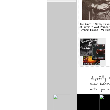
Tori Amos
::
Six.by Seve
of Burma
::
Wolf Parade
Graham Coxon
::
Mr. Bun