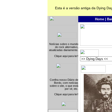
Esta é a versão antiga da Dying Da
Home
|
Ba
Notícias sobre o mundo
do rock alternativo,
atualizadas diariamente.
Clique aqui para ler!
Confira nosso Diário de
Bordo, com notícias
sobre o site, o que está
por vir, etc.
Clique aqui para ler!