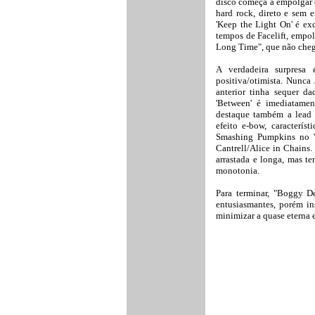
disco começa a empolgar d
hard rock, direto e sem e
'Keep the Light On' é exc
tempos de Facelift, empol
Long Time", que não cheg
A verdadeira surpresa 
positiva/otimista. Nunca
anterior tinha sequer da
'Between' é imediatamen
destaque também a lead
efeito e-bow, caracterí
Smashing Pumpkins no 'M
Cantrell/Alice in Chains.
arrastada e longa, mas 
monotonia.
Para terminar, "Boggy D
entusiasmantes, porém ins
minimizar a quase eterna 