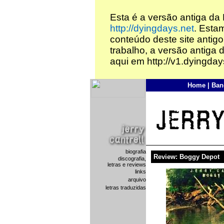
Esta é a versão antiga da
http://dyingdays.net
. Esta
conteúdo deste site antigo
trabalho, a versão antiga 
aqui em http://v1.dyingday
Home
|
Ban
biografia
Review: Boggy Depot
discografia,
letras e reviews
links
arquivo
letras traduzidas