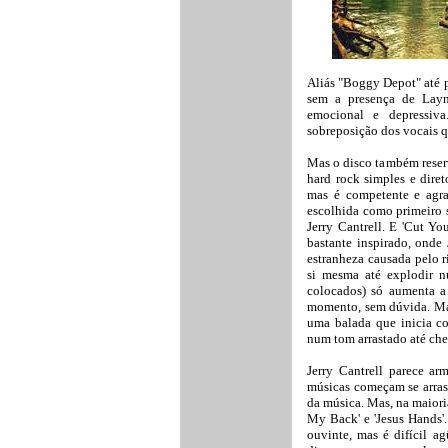
Aliás "Boggy Depot" até p
sem a presença de Layn
emocional e depressiva.
sobreposição dos vocais 
Mas o disco também reser
hard rock simples e diret
mas é competente e agra
escolhida como primeiro s
Jerry Cantrell. E 'Cut Yo
bastante inspirado, onde 
estranheza causada pelo r
si mesma até explodir n
colocados) só aumenta a
momento, sem dúvida. Mas
uma balada que inicia co
num tom arrastado até ch
Jerry Cantrell parece ar
músicas começam se arras
da música. Mas, na maiori
My Back' e 'Jesus Hands'.
ouvinte, mas é difícil 