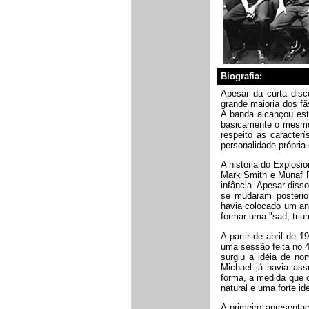
Biografia:
Apesar da curta disc
grande maioria dos f
A banda alcançou est
basicamente o mesmo 
respeito as caracter
personalidade própria
A história do Explos
Mark Smith
e
Munaf 
infância. Apesar diss
se mudaram posterio
havia colocado um an
formar uma "sad, triu
A partir de abril de 
uma sessão feita no 4
surgiu a idéia de no
Michael já havia as
forma, a medida que 
natural e uma forte id
A primeiro apresenta