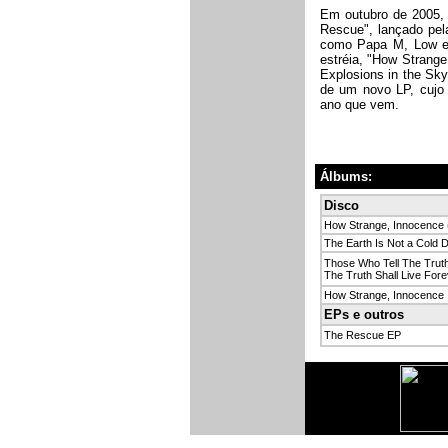
Em outubro de 2005, 
Rescue", lançado pela
como Papa M, Low e 
estréia, "How Strange
Explosions in the Sky
de um novo LP, cujo 
ano que vem.
Álbums:
Disco
How Strange, Innocence 
The Earth Is Not a Cold 
Those Who Tell The Truth
The Truth Shall Live Fore
How Strange, Innocence
EPs e outros
The Rescue EP