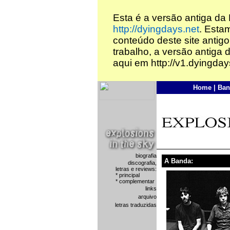
Esta é a versão antiga da
http://dyingdays.net
. Esta
conteúdo deste site antigo
trabalho, a versão antiga 
aqui em http://v1.dyingday
Home
|
Ban
biografia
A Banda:
discografia,
letras e reviews:
* principal
* complementar
links
arquivo
letras traduzidas