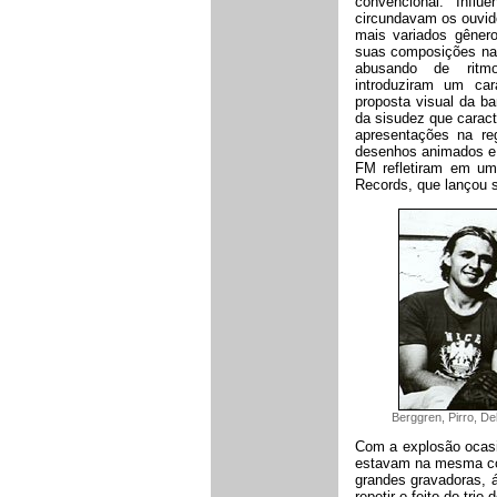
convencional. Infl
circundavam os ouvid
mais variados gêner
suas composições na t
abusando de ritmo
introduziram um ca
proposta visual da ba
da sisudez que caract
apresentações na re
desenhos animados e 
FM refletiram em um 
Records, que lançou s
Berggren, Pirro, D
Com a explosão ocasi
estavam na mesma con
grandes gravadoras, 
repetir o feito do trio