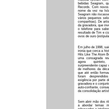
bebidas Seagram, qu
Records. Com novos 
nome da vez na Islan
Seagram não riscasse 
vários pequenos sel
companhias). De artis
da gravadora, que inv
o telefone para sa
resultado de Tim e ci
ovos de ouro (estipul
Em julho de 1998, sai
ironia que cerca a his
Hits Like The Atom 
uma consagrada rev
agora quinteto
surpreendente capaz de
de melhores da déca
que até então form
foram desprendido
exigência por parte 
gravadora e o conjun
auto-confiante, conseg
da consolidação artíst
Sem abrir mão dos ri
a abordar temas ma
rebuscados e intelig