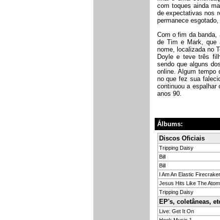
com toques ainda mai
de expectativas nos r
permanece esgotado, 
Com o fim da banda, 
de Tim e Mark, que 
nome, localizada no 
Doyle e teve três fi
sendo que alguns dos 
online. Algum tempo 
no que fez sua falec
continuou a espalhar 
anos 90.
Álbums:
Discos Oficiais
Tripping Daisy
Bill
Bill
I Am An Elastic Firecrake
Jesus Hits Like The Ato
Tripping Daisy
EP's, coletâneas, et
Live: Get It On