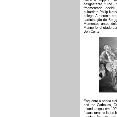
deixa o Tripping Da
desgastante turnê "
fragmentada, decidi
guitarrista Philip Ka
colega. A sintonia en
participação de Bergg
Momentos antes dele
Marine foi chutado pa
Ben Curits.
Enquanto a banda tra
and the Catholics, C
Island lançou em 199
faixas raras e lados
musical fizeram com