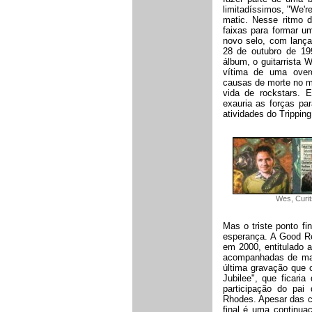
limitadíssimos, "We'r
matic. Nesse ritmo d
faixas para formar u
novo selo, com lanç
28 de outubro de 1
álbum, o guitarrista
vítima de uma over
causas de morte no m
vida de rockstars.
exauria as forças pa
atividades do Tripping
Wes, Curit
Mas o triste ponto fi
esperança. A Good Re
em 2000, entitulado a
acompanhadas de mai
última gravação que 
Jubilee", que ficari
participação do pa
Rhodes. Apesar das ci
final é uma continua