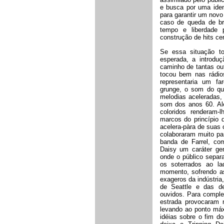
e busca por uma iden
para garantir um nov
caso de queda de br
tempo e liberdade 
construção de hits ce
Se essa situação t
esperada, a introd
caminho de tantas ou
tocou bem nas rádio
representaria um fa
grunge, o som do qua
melodias aceleradas,
som dos anos 60. Alé
coloridos renderam-
marcos do princípio d
acelera-pàra de suas
colaboraram muito pa
banda de Farrel, co
Daisy um caráter gen
onde o público separa
os soterrados ao la
momento, sofrendo as
exageros da indústria
de Seattle e das de
ouvidos. Para comple
estrada provocaram 
levando ao ponto máx
idéias sobre o fim d