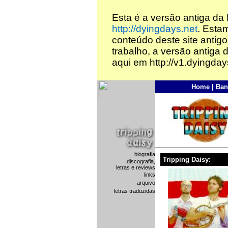
Esta é a versão antiga da
http://dyingdays.net
. Esta
conteúdo deste site antigo
trabalho, a versão antiga 
aqui em http://v1.dyingday
Home
|
Ban
biografia
Tripping Daisy:
discografia,
letras e reviews
links
arquivo
letras traduzidas