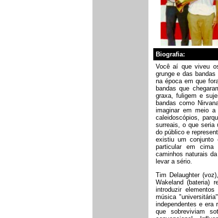
Biografia:
Você aí que viveu 
grunge e das bandas "
na época em que for
bandas que chegara
graxa, fuligem e suje
bandas como Nirvana,
imaginar em meio a
caleidoscópios, parq
surreais, o que seri
do público e represen
existiu um conjunto 
particular em cima 
caminhos naturais d
levar a sério.
Tim Delaughter (voz)
Wakeland (bateria) 
introduzir elemento
música "universitári
independentes e era 
que sobreviviam sot