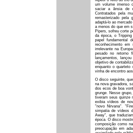
um volume imenso de
saciar a ânsia de u
Contratados pela mul
remasterizado pela
adaptá-lo ao mercado
a menos do que em su
Pipers, sofreu corte 
da época, o Trippin
papel fundamental 
reconhecimento em s
irrelevante na Europ
pesado no retorno f
lançamentos, lanço
objetivo de contabili
enquanto o quarteto 
vinha de encontro aos
O disco seguinte, qu
na nova gravadora, sa
dos ecos de boa vont
grunge. Nesse grupo,
tiveram seus quinze 
exibia vídeos de no
"novo Nirvana". "Fi
simpatia de vídeos d
Away", que traduzia
época. O disco mostro
composição como na 
preocupação em adap
assimilado pelo públi