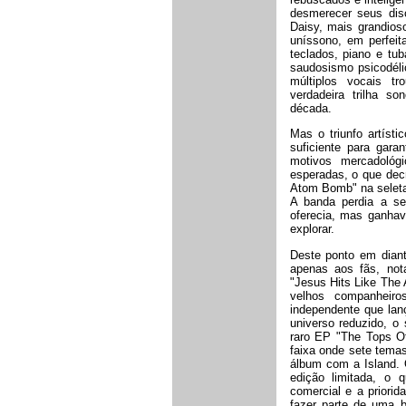
desmerecer seus disc
Daisy, mais grandios
uníssono, em perfeit
teclados, piano e tu
saudosismo psicodéli
múltiplos vocais t
verdadeira trilha so
década.
Mas o triunfo artísti
suficiente para gar
motivos mercadológ
esperadas, o que decr
Atom Bomb" na seleta 
A banda perdia a seg
oferecia, mas ganhav
explorar.
Deste ponto em diant
apenas aos fãs, not
"Jesus Hits Like The 
velhos companheir
independente que lan
universo reduzido, o
raro EP "The Tops O
faixa onde sete tema
álbum com a Island. O
edição limitada, o
comercial e a priorid
fazer parte de uma b