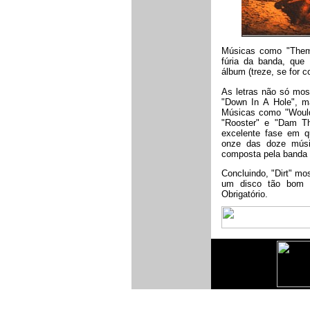
Músicas como "Them
fúria da banda, qu
álbum (treze, se for c
As letras não só mo
"Down In A Hole", m
Músicas como "Would?
"Rooster" e "Dam Th
excelente fase em q
onze das doze músi
composta pela banda 
Concluindo, "Dirt" mo
um disco tão bom 
Obrigatório.