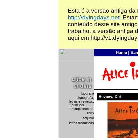
Esta é a versão antiga da
http://dyingdays.net
. Esta
conteúdo deste site antigo
trabalho, a versão antiga 
aqui em http://v1.dyingday
Home
|
Ban
biografia
Review: Dirt
discografia,
letras e reviews:
* principal
* complementar
links
arquivo
letras traduzidas