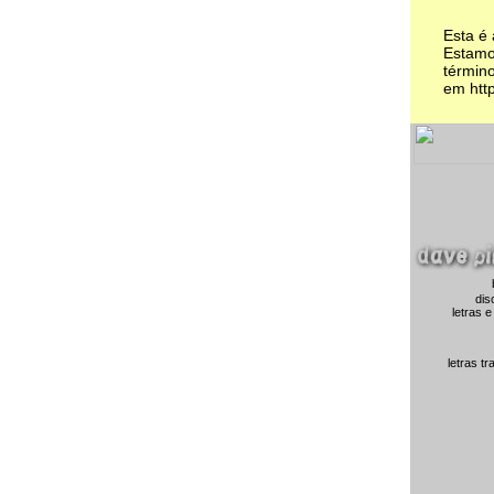
Esta é
Estamo
término
em http
dis
letras e
letras t