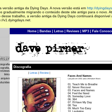
 a versão antiga da Dying Days. A nova versão está em
http://dyingdays
s gradualmente migrando o conteúdo deste site antigo para o novo. At
 desse trabalho, a versão antiga da Dying Days continuará disponível 
://v1.dyingdays.net.
Home
|
Bandas
|
Letras
|
Reviews
|
MP3
|
Fale Conosc
biografia
Discografia
cografia,
 reviews
|
Letras
|
Review
|
links
Faces And Names
arquivo
Lançado em 2002
pela Ultimatum Music
raduzidas
01. Teach Me to Breathe
02. Never Recover
03. Faces and Names
04. Feel the Need
05. Someday Love
06. 364
07. I'll Have My Day
08. Tea
09. Much Too Easy
10. Levitation