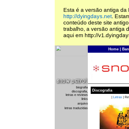
Esta é a versão antiga da
http://dyingdays.net
. Esta
conteúdo deste site antigo
trabalho, a versão antiga 
aqui em http://v1.dyingday
Home
|
Ban
biografia
Discografia
discografia,
letras e reviews
|
Letras
| Re
links
arquivo
letras traduzidas